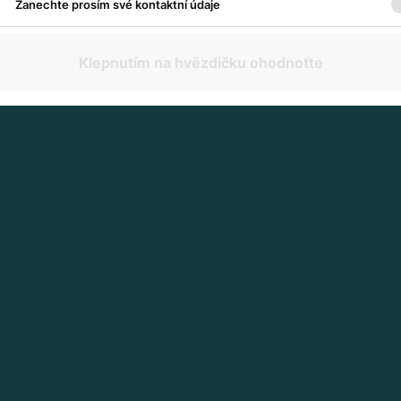
Zanechte prosím své kontaktní údaje
Klepnutím na hvězdičku ohodnoťte